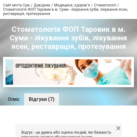
Сайт міста Сум
Довідник
Медицина, здоров'я
Стоматології
Стоматологія ФОП Таровик в м. Суми - лікування зубів, лікування ясен,
реставрація, протезування
Стоматологія ФОП Таровик в м.
Суми - лікування зубів, лікування
ясен, реставрація, протезування
Опис
Відгуки (7)
Відгук - це думка або оцінка людей, які бажають
передати досвід або враження іншим