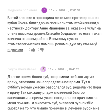
Людмила Бобилева
15 січ. 2020 р., 12:05:39
В этой клинике я проводила лечение и протезирование
зубов.Очень блвгодарна специалистам этой клиники,в
частности доктору Анне Ивановне за оказание услуг на
очень высоком уровне.Спасибо бодьшое,что есть такая
клиника в нашем районе.Всем кому нужна
стоматологическая помощь рекомендую эту клинику!
0
0
Відповісти
daryna shevkalenko
16 січ. 2020 р., 20:43:25
Долгое время болел зуб, но времени не было идти к
врачу, отложила на неопределенное время. Тут в
субботу ночью ужасно разболелся зуб, решила что пора
к врачу.Так как живу рядом с клиникой быстро
записалась на прием, уже в понедельник врач смогла
меня принять и вылечить зуб, оказался пульпит!Не
смотря на то, что я мало понимаю в лечении зубок мне