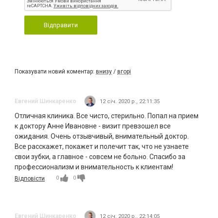
Відправити
Показувати новий коментар:
внизу
/
вгорі
Евгений Шинкаренко
12 січ. 2020 р., 22:11:35
Отличная клиника. Все чисто, стерильно. Попал на прием
к доктору Анне Ивановне - визит превзошел все
ожидания. Очень отзывчивый, внимательный доктор.
Все расскажет, покажет и полечит так, что не узнаете
свои зубки, а главное - совсем не больно. Спасибо за
профессионализм и внимательность к клиентам!
0
0
Відповісти
Евгений Шинкаренко
12 січ. 2020 р., 22:14:05