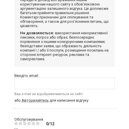
користувачам нашого сайту з обов'язковою
аргументацією залишеного відгука. Це допоможе
багатьом прийняти правильне рішення.
Коментарі призначені для спілкування та
обговорення, а також для роз'яснення питань, що
цікавлять.
Не дозволяється:
використання ненормативної
лексики, погроз або образ; безпосереднє
порівняння з іншими конкуруючими компаніями;
безпідставні заяви, що ображають діяльність
компанії і / або її послуги; розміщення посилань на
сторонні інтернет-ресурси; реклама та
самореклама.
Введіть email:
Ваш e-mail не відображатиметься на сайті
або
Авторизуйтесь
для написання відгуку
Обслуговування
0/12